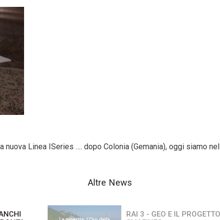
la nuova Linea ISeries …. dopo Colonia (Gemania), oggi siamo nella
Altre News
BANCHI
RAI 3 - GEO E IL PROGETT