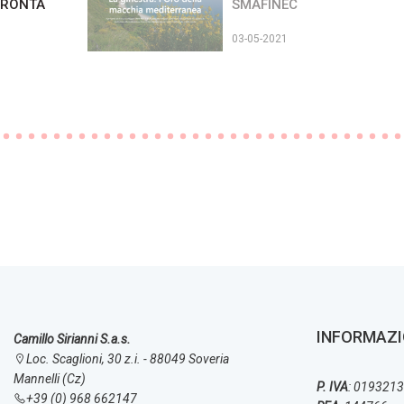
PRONTA
SMAFINEC
03-05-2021
INFORMAZI
Camillo Sirianni S.a.s.
Loc. Scaglioni, 30 z.i. - 88049 Soveria
Mannelli (Cz)
P. IVA
: 019321
+39 (0) 968 662147