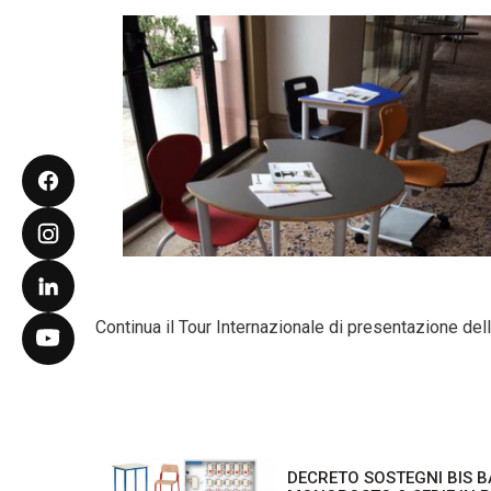
Continua il Tour Internazionale di presentazione del
N
DECRETO SOSTEGNI BIS 