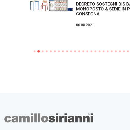
N
DECRETO SOSTEGNI BIS 
DI ARREDO
MONOPOSTO & SEDIE IN 
IONE
CONSEGNA
ENTI
06-08-2021