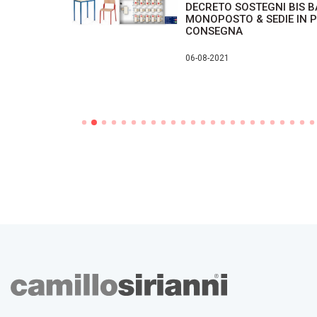
N
DECRETO SOSTEGNI BIS 
DI ARREDO
MONOPOSTO & SEDIE IN 
IONE
CONSEGNA
ENTI
06-08-2021