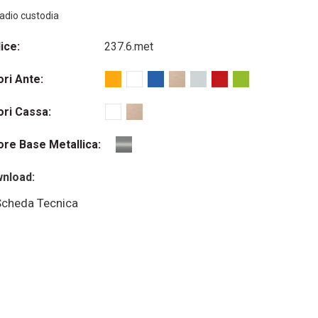
dio custodia
ice:
237.6.met
ori Ante:
ori Cassa:
ore Base Metallica:
nload:
cheda Tecnica