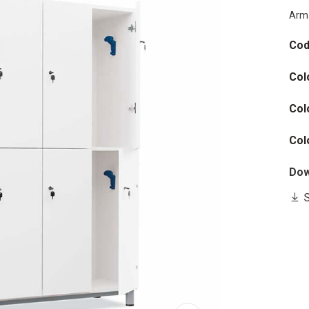
Arma
Cod
Col
Col
Col
Dow
S