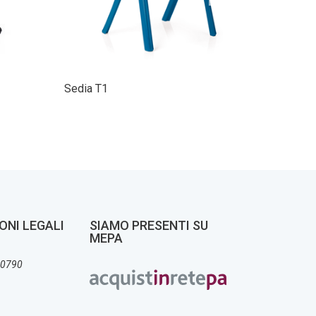
Sedia T1
Sedia I
ONI LEGALI
SIAMO PRESENTI SU
MEPA
30790