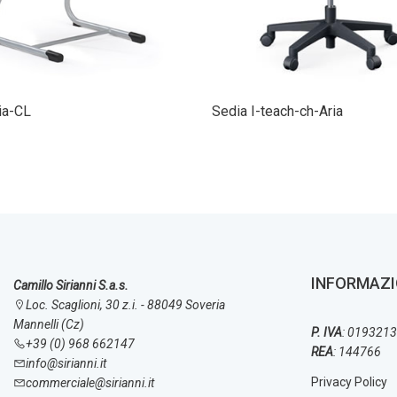
ia-CL
Sedia I-teach-ch-Aria
INFORMAZI
Camillo Sirianni S.a.s.
Loc. Scaglioni, 30 z.i. - 88049 Soveria
Mannelli (Cz)
P. IVA
: 019321
+39 (0) 968 662147
REA
: 144766
info@sirianni.it
Privacy Policy
commerciale@sirianni.it