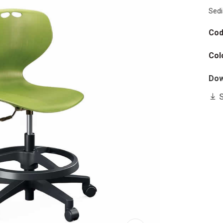
Sedi
Cod
Col
Dow
S