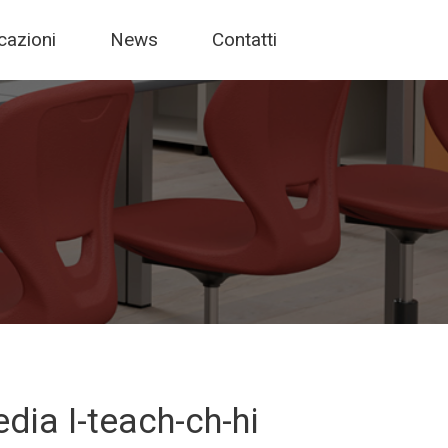
icazioni
News
Contatti
edia I-teach-ch-hi