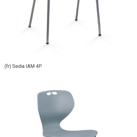
(fr) Sedia IAM 4P